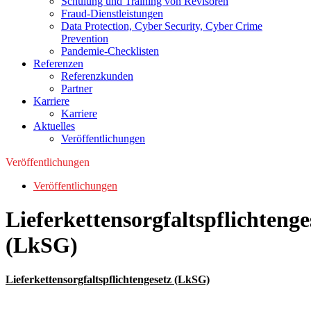
Schulung und Training von Revisoren
Fraud-Dienstleistungen
Data Protection, Cyber Security, Cyber Crime
Prevention
Pandemie-Checklisten
Referenzen
Referenzkunden
Partner
Karriere
Karriere
Aktuelles
Veröffentlichungen
Veröffentlichungen
Veröffentlichungen
Lieferkettensorgfaltspflichtenge
(LkSG)
Lieferkettensorgfaltspflichtengesetz (LkSG)