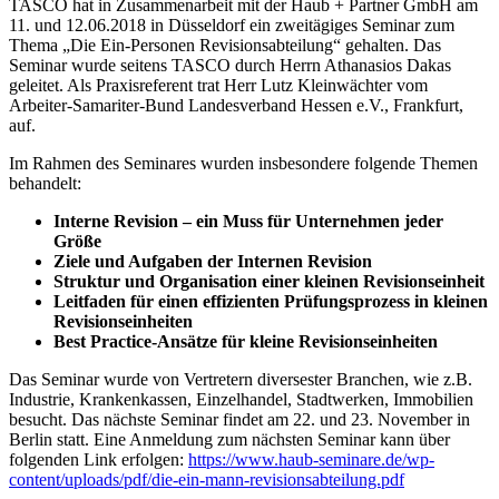
TASCO hat in Zusammenarbeit mit der Haub + Partner GmbH am
11. und 12.06.2018 in Düsseldorf ein zweitägiges Seminar zum
Thema „Die Ein-Personen Revisionsabteilung“ gehalten. Das
Seminar wurde seitens TASCO durch Herrn Athanasios Dakas
geleitet. Als Praxisreferent trat Herr Lutz Kleinwächter vom
Arbeiter-Samariter-Bund Landesverband Hessen e.V., Frankfurt,
auf.
Im Rahmen des Seminares wurden insbesondere folgende Themen
behandelt:
Interne Revision – ein Muss für Unternehmen jeder
Größe
Ziele und Aufgaben der Internen Revision
Struktur und Organisation einer kleinen Revisionseinheit
Leitfaden für einen effizienten Prüfungsprozess in kleinen
Revisionseinheiten
Best Practice-Ansätze für kleine Revisionseinheiten
Das Seminar wurde von Vertretern diversester Branchen, wie z.B.
Industrie, Krankenkassen, Einzelhandel, Stadtwerken, Immobilien
besucht. Das nächste Seminar findet am 22. und 23. November in
Berlin statt. Eine Anmeldung zum nächsten Seminar kann über
folgenden Link erfolgen:
https://www.haub-seminare.de/wp-
content/uploads/pdf/die-ein-mann-revisionsabteilung.pdf