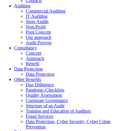
Contacts
Auditing
Commercial Auditing
IT Auditing
Store Audits
Non-Profit
Pool Concept
Our approach
Audit Process
Consultancy
Concept
Approach
Benefit
Data Protection
Data Protection
Other Benefits
Due Dilligence
Pandemic-Checklists
Quality Assessment
Corporate Governance
Structure of an Audit
Training and Education of Auditors
Fraud Services
Data Protection, Cyber Security, Cyber Crime
Prevention