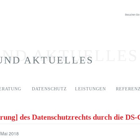
Besuchen Sie
ND AKTUELLES
ND AKTUELLES
ERATUNG
DATENSCHUTZ
LEISTUNGEN
REFEREN
rung] des Datenschutzrechts durch die D
 Mai 2018