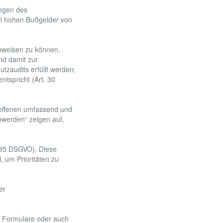
ngen des
ll hohen Bußgelder von
chweisen zu können.
nd damit zur
tzaudits erfüllt werden;
ntspricht (Art. 30
troffenen umfassend und
nwerden“ zeigen auf,
 35 DSGVO). Diese
l, um Prioritäten zu
er
d Formulare oder auch