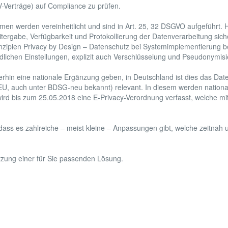
-Verträge) auf Compliance zu prüfen.
n werden vereinheitlicht und sind in Art. 25, 32 DSGVO aufgeführt. Hi
tergabe, Verfügbarkeit und Protokollierung der Datenverarbeitung siche
zipien Privacy by Design – Datenschutz bei Systemimplementierung be
dlichen Einstellungen, explizit auch Verschlüsselung und Pseudonymisi
rhin eine nationale Ergänzung geben, in Deutschland ist dies das Da
 auch unter BDSG-neu bekannt) relevant. In diesem werden nationa
rd bis zum 25.05.2018 eine E-Privacy-Verordnung verfasst, welche mi
dass es zahlreiche – meist kleine – Anpassungen gibt, welche zeitnah 
tzung einer für Sie passenden Lösung.