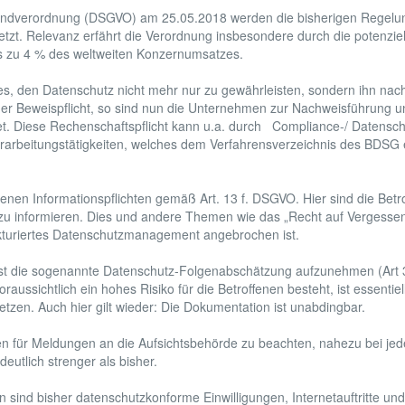
Grundverordnung (DSGVO) am 25.05.2018 werden die bisherigen Regelu
zt. Relevanz erfährt die Verordnung insbesondere durch die potenzie
is zu 4 % des weltweiten Konzernumsatzes.
es, den Datenschutz nicht mehr nur zu gewährleisten, sondern ihn na
der Beweispflicht, so sind nun die Unternehmen zur Nachweisführung u
t. Diese Rechenschaftspflicht kann u.a. durch Compliance-/ Datenschu
erarbeitungstätigkeiten, welches dem Verfahrensverzeichnis des BDSG e
genen Informationspflichten gemäß Art. 13 f. DSGVO. Hier sind die Be
 zu informieren. Dies und andere Themen wie das „Recht auf Vergesse
trukturiertes Datenschutzmanagement angebrochen ist.
t die sogenannte Datenschutz-Folgenabschätzung aufzunehmen (Art
aussichtlich ein hohes Risiko für die Betroffenen besteht, ist essentiel
en. Auch hier gilt wieder: Die Dokumentation ist unabdingbar.
den für Meldungen an die Aufsichtsbehörde zu beachten, nahezu bei jed
eutlich strenger als bisher.
ind bisher datenschutzkonforme Einwilligungen, Internetauftritte un