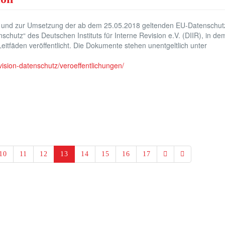
 und zur Umsetzung der ab dem 25.05.2018 geltenden EU-Datenschut
nschutz“ des Deutschen Instituts für Interne Revision e.V. (DIIR), in de
 Leitfäden veröffentlicht. Die Dokumente stehen unentgeltlich unter
evision-datenschutz/veroeffentlichungen/
10
11
12
13
14
15
16
17